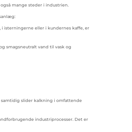
 også mange steder i industrien.
gsanlæg:
 isterningerne eller i kundernes kaffe, er
og smagsneutralt vand til vask og
g samtidig slider kalkning i omfattende
e vandforbrugende industriprocesser. Det er