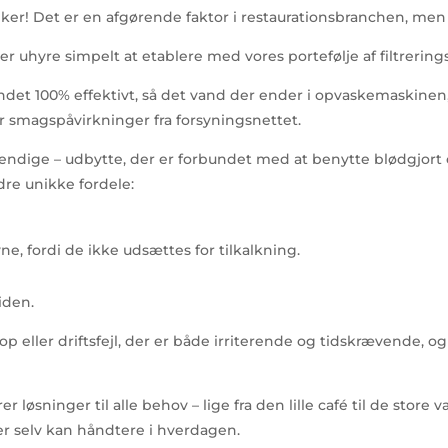
ker! Det er en afgørende faktor i restaurationsbranchen, men
 er uhyre simpelt at etablere med vores portefølje af filtrerin
det 100% effektivt, så det vand der ender i opvaskemaskinen, i
ler smagspåvirkninger fra forsyningsnettet.
endige – udbytte, der er forbundet med at benytte blødgjort 
re unikke fordele:
, fordi de ikke udsættes for tilkalkning.
iden.
op eller driftsfejl, der er både irriterende og tidskrævende, o
er løsninger til alle behov – lige fra den lille café til de stor
er selv kan håndtere i hverdagen.