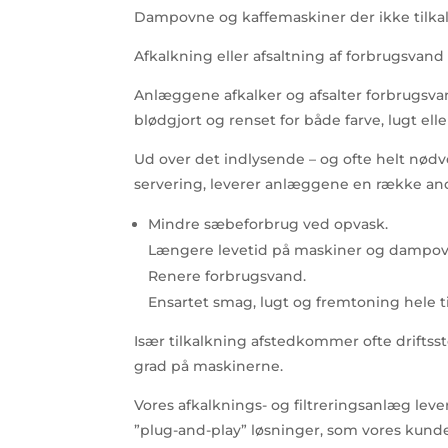
Dampovne og kaffemaskiner der ikke tilkal
Afkalkning eller afsaltning af forbrugsvand
Anlæggene afkalker og afsalter forbrugsvan
blødgjort og renset for både farve, lugt el
Ud over det indlysende – og ofte helt nødv
servering, leverer anlæggene en række and
Mindre sæbeforbrug ved opvask.
Længere levetid på maskiner og dampovne
Renere forbrugsvand.
Ensartet smag, lugt og fremtoning hele t
Især tilkalkning afstedkommer ofte driftsst
grad på maskinerne.
Vores afkalknings- og filtreringsanlæg lever
”plug-and-play” løsninger, som vores kund