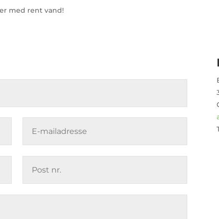
der med rent vand!
T