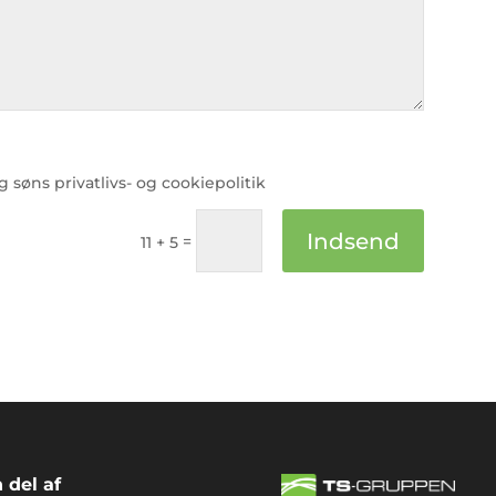
øns privatlivs- og cookiepolitik
Indsend
=
11 + 5
n del af