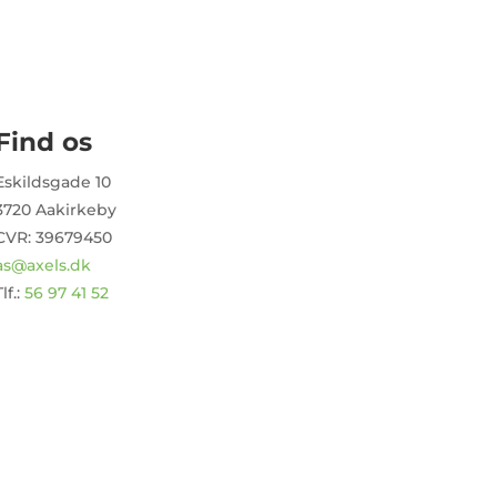
Find os
Eskildsgade 10
3720 Aakirkeby
CVR: 39679450
as@axels.dk
lf.:
56 97 41 52