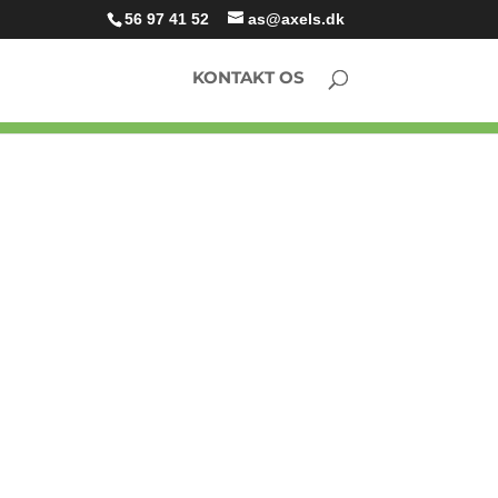
56 97 41 52
as@axels.dk
KONTAKT OS